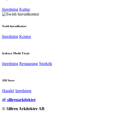
Inredning
Kultur
Swish huvudkontor
Inredning
Kontor
Izakaya Moshi Växjö
Inredning
Restaurang
Storkök
AM Store
Handel
Inredning
@ sillrenarkitekter
© Sillren Arkitekter AB